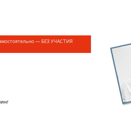
самостоятельно — БЕЗ УЧАСТИЯ
й
линг