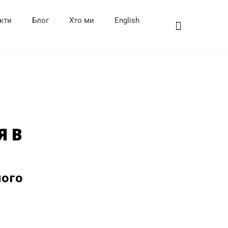
кти
Блог
Хто ми
English
Я В
ного