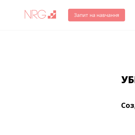
Запит на навчання
УБ
Соз