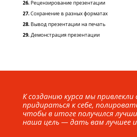
26.
Рецензирование презентации
27.
Сохранение в разных форматах
28.
Вывод презентации на печать
29.
Демонстрация презентации
К созданию курса мы привлекл
придираться к себе, полироват
чтобы в итоге получился лучши
наша цель — дать вам лучшее и