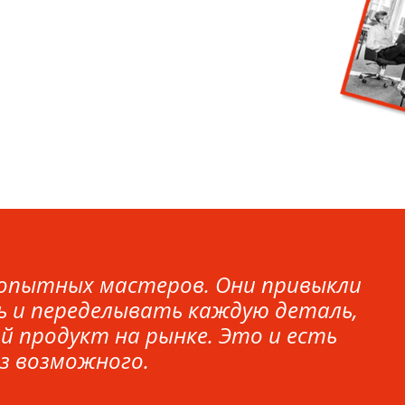
и опытных мастеров. Они привыкли
ь и переделывать каждую деталь,
й продукт на рынке. Это и есть
з возможного.