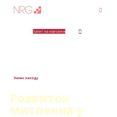
Запит на навчання
Зустріч експертів з розвитку корпоративних талантів.
Запис заходу
Розвиток
мислення у