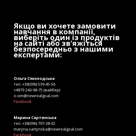
Якщо ви хочете замовити
навчання в компанії,
виберіть один із продуктів
на сайті або зв'яжіться
безпосередньо з нашими
експертами:
Ольга Сімоходська
тел. +38(096) 539-45-56
+4879 240-98-75 (вайбер)
o.sim@newrealgoal.com
Facebook
Марина Сартинська
тел. +38(096) 797-38-02
maryna.sartynska@newrealgoal.com
Facebook