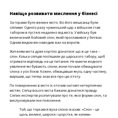
Навіщо розвивати мислення у бізнесі
За горами було велике місто. Всі його мешканці були
сліпими. Одного разу чужинський цар з військом став
табором в пустелі недалеко від міста. У війську був
величезний бойовий слон, який прославився у битвах.
Одним видом він наводив жах на ворогів.
Жителям міста дуже кортіло дізнатися: що ж це таке –
слон. Кілька сліпців поспішили до царського табору, щоб
отримати відповідь на це питання. Не маючи жодного
уявлення які бувають слони, вони почали обмацувати
слона з усіх боків. Кожен, обмацавши якусь одну частину,
вирішив, що тепер знає все про цю істоту.
По поверненню в місто їх оточив натовп нетерплячих
містян. Сліпці всього міста бажали дізнатися правду.
Сліпих експертів розпитували про те, якої форми слон, та
вислуховували їхні пояснення.
Той, що торкався вуха слона сказав: «Слон – це
щось велике, широке і шорстке, як килим».