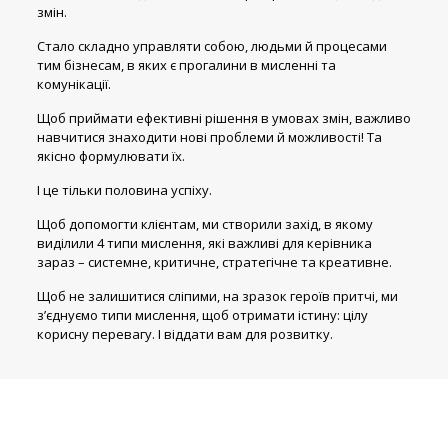
змін.
Стало складно управляти собою, людьми й процесами
тим бізнесам, в яких є прогалини в мисленні та
комунікації.
Щоб приймати ефективні рішення в умовах змін, важливо
навчитися знаходити нові проблеми й можливості! Та
якісно формулювати їх.
І це тільки половина успіху.
Щоб допомогти клієнтам, ми створили захід, в якому
виділили 4 типи мислення, які важливі для керівника
зараз – системне, критичне, стратегічне та креативне.
Щоб не залишитися сліпими, на зразок героїв притчі, ми
з’єднуємо типи мислення, щоб отримати істину: цілу
корисну перевагу. І віддати вам для розвитку.