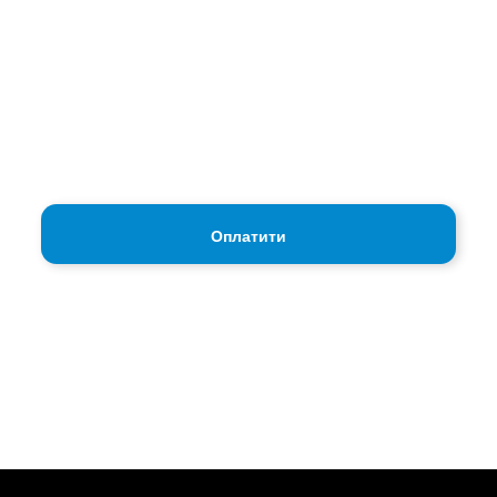
Щоб отримати матеріали, зробіть оплату.
Ми відправимо матеріали на пошту, яку ви вкажите
при оплаті.
Оплатити