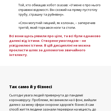
Той, хто обмацав хобот сказав: «У мене є про нього
справжні відомості. Він схожий на пряму пустотілу
трубу, страшну та руйнівну».
«Слон могутній і міцний, як колона», – заперечив
третій, який торкався ноги та стопи.
Всі вони щось уявили про ціле, та всі були однаково
далекі від істини. Створене умоглядом – не
усвідомлює істини. В цій дисципліні не можна
прокласти шлях за допомогою звичайного
інтелекту.
Так само й у бізнесі
Сьогодні увага людей привернута до пандемії
коронавірусу. Проблеми, які виникли на її фоні, вийшли
далеко за межу сфери охорони здоров’я: бізнес й сам
спосіб життя людини зазнали перевірки на міцність до