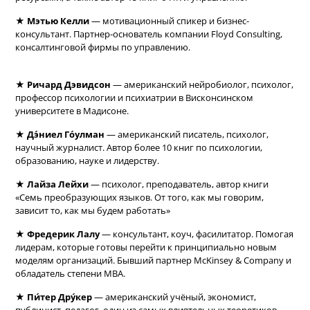
★
Мэтью Келли
— мотивационный спикер и бизнес-
консультант. Партнер-основатель компании Floyd Consulting,
консалтинговой фирмы по управлению.
★
Ричард Дэвидсон
— американский нейробиолог, психолог,
профессор психологии и психиатрии в Висконсинском
университете в Мадисоне.
★
Дэ́ниел Го́улман
— американский писатель, психолог,
научный журналист. Автор более 10 книг по психологии,
образованию, науке и лидерству.
★
Лайза Лейхи
— психолог, преподаватель, автор книги
«Семь преобразующих языков. От того, как мы говорим,
зависит то, как мы будем работать»
★
Фредерик Лалу
— консультант, коуч, фасилитатор. Помогая
лидерам, которые готовы перейти к принципиально новым
моделям организаций. Бывший партнер McKinsey & Company и
обладатель степени MBA.
★
Пи́тер Дру́кер
— американский учёный, экономист,
публицист, педагог, один из самых влиятельных теоретиков