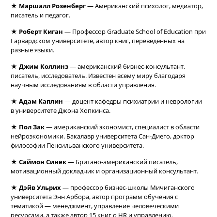
★
Маршалл Розенберг
— Американский психолог, медиатор,
писатель и педагог.
★
Роберт Киган
— Профессор Graduate School of Education при
Гарвардском университете, автор книг, переведенных на
разные языки.
★
Джим Коллинз
— американский бизнес-консультант,
писатель, исследователь. Известен всему миру благодаря
научным исследованиям в области управления.
★
Адам Каплин
— доцент кафедры психиатрии и неврологии
в университете Джона Хопкинса.
★
Пол Зак
— американский экономист, специалист в области
нейроэкономики. Бакалавр университета Сан-Диего, доктор
философии Пенсильванского университета.
★
Саймон Синек
— Британо-американский писатель,
мотивационный докладчик и организационный консультант.
★
Дэйв Ульрих
— профессор бизнес-школы Мичиганского
университета Энн Арбора, автор программ обучения с
тематикой — менеджмент, управление человеческими
ресурсами, а также автор 15 книг о HR и управлению.