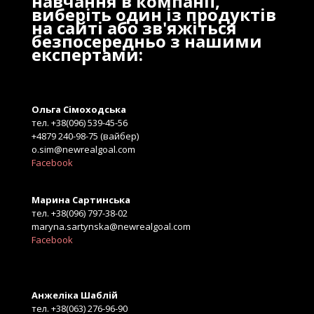
навчання в компанії,
виберіть один із продуктів
на сайті або зв'яжіться
безпосередньо з нашими
експертами:
Ольга Сімоходська
тел. +38(096) 539-45-56
+4879 240-98-75 (вайбер)
o.sim@newrealgoal.com
Facebook
Марина Сартинська
тел. +38(096) 797-38-02
maryna.sartynska@newrealgoal.com
Facebook
Анжеліка Шаблій
тел. +38(063) 276-96-90