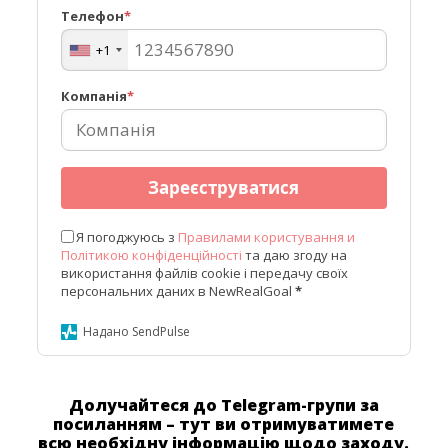
Телефон
*
+1
Компанія
*
Зареєструватися
Я погоджуюсь з
Правилами користування и
Політикою конфіденційності
та даю згоду на
використання файлів cookie і передачу своїх
персональних даних в NewRealGoal
*
Надано SendPulse
Долучайтеся до Telegram-групи за
посиланням – тут ви отримуватимете
всю необхідну інформацію щодо заходу.