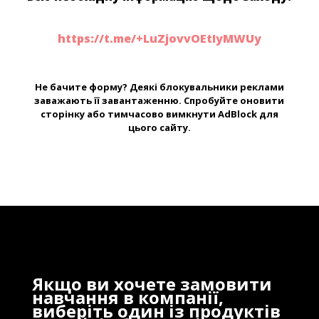
https://t.me/+LuZjovvOEtIyMWUy
Не бачите форму? Деякі блокувальники реклами
заважають її завантаженню. Спробуйте оновити
сторінку або тимчасово вимкнути AdBlock для
цього сайту.
Якщо ви хочете замовити
навчання в компанії,
виберіть один із продуктів