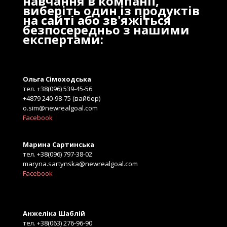
навчання в компанії,
виберіть один із продуктів
на сайті або зв'яжіться
безпосередньо з нашими
експертами:
Ольга Сімоходська
тел. +38(096) 539-45-56
+4879 240-98-75 (вайбер)
o.sim@newrealgoal.com
Facebook
Марина Сартинська
тел. +38(096) 797-38-02
maryna.sartynska@newrealgoal.com
Facebook
Анжеліка Шаблій
тел. +38(063) 276-96-90