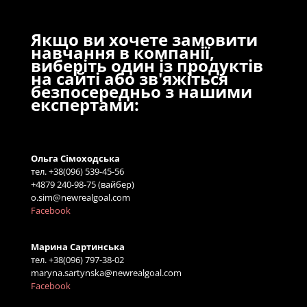
Якщо ви хочете замовити
навчання в компанії,
виберіть один із продуктів
на сайті або зв'яжіться
безпосередньо з нашими
експертами:
Ольга Сімоходська
тел. +38(096) 539-45-56
+4879 240-98-75 (вайбер)
o.sim@newrealgoal.com
Facebook
Марина Сартинська
тел. +38(096) 797-38-02
maryna.sartynska@newrealgoal.com
Facebook