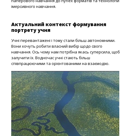
паперового навчання до hyflex форматів та технологій
імерсивного навчання.
Актуальний контекст формування
портрету учня
Учні перевантажені і тому стали більш автономними.
Вони хочуть робити власний вибір щодо cвого
навчання. Ось чому нам потрібна якась суперсила, щоб
залучити їх. Водночас учні стають більш
співпрацюючими та орієнтованими на взаємодію.