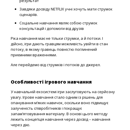
результат
Завдяки досвіду NETFLIX учні хочуть мати струмок
сценаріїв.
Соціальне навчання являє собою струмок
консультацій і допомоги від друзів
Ріка навчання має не тільки струмки, а й потоки. І
дійсно, ігри дають гравцям можливість увійти в стан
потоку, в якому гравець повністю поглинений
приємними враженнями.
Але перейдемо від струмків і потоків до джерел.
Особливості ігрового навчання
У навчальній екосистемі ігри заслуговують на серйозну
увагу. Ігрове навчання стало одним із рішень для
опанування м’яких навичок, оскільки воно підвищує
залученість співробітників і покращує
запам’ятовування матеріалу. В основі цього методу
лежить концепція навчання через досвід – навчання
через дію.