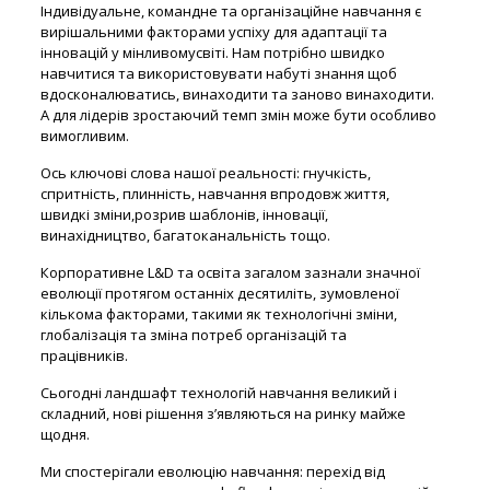
Індивідуальне, командне та організаційне навчання є
вирішальними факторами успіху для адаптації та
інновацій у мінливомусвіті. Нам потрібно швидко
навчитися та використовувати набуті знання щоб
вдосконалюватись, винаходити та заново винаходити.
А для лідерів зростаючий темп змін може бути особливо
вимогливим.
Ось ключові слова нашої реальності: гнучкість,
спритність, плинність, навчання впродовж життя,
швидкі зміни,розрив шаблонів, інновації,
винахідництво, багатоканальність тощо.
Корпоративне L&D та освіта загалом зазнали значної
еволюції протягом останніх десятиліть, зумовленої
кількома факторами, такими як технологічні зміни,
глобалізація та зміна потреб організацій та
працівників.
Сьогодні ландшафт технологій навчання великий і
складний, нові рішення з’являються на ринку майже
щодня.
Ми спостерігали еволюцію навчання: перехід від