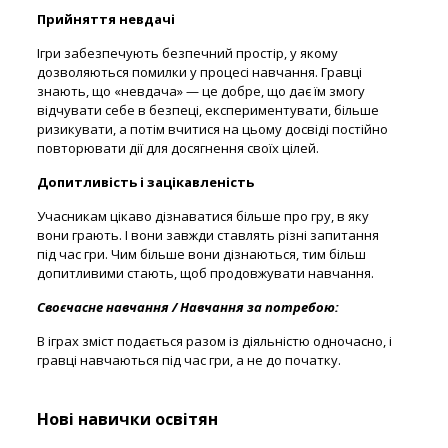
Прийняття невдачі
Ігри забезпечують безпечний простір, у якому
дозволяються помилки у процесі навчання. Гравці
знають, що «невдача» — це добре, що дає їм змогу
відчувати себе в безпеці, експериментувати, більше
ризикувати, а потім вчитися на цьому досвіді постійно
повторювати дії для досягнення своїх цілей.
Допитливість і зацікавленість
Учасникам цікаво дізнаватися більше про гру, в яку
вони грають. І вони завжди ставлять різні запитання
під час гри. Чим більше вони дізнаються, тим більш
допитливими стають, щоб продовжувати навчання.
Своєчасне навчання / Навчання за потребою:
В іграх зміст подається разом із діяльністю одночасно, і
гравці навчаються під час гри, а не до початку.
Нові навички освітян