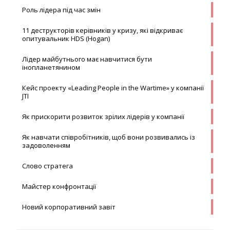
Роль лідера під час змін
11 деструкторів керівників у кризу, які відкриває
опитувальник HDS (Hogan)
Лідер майбутнього має навчитися бути
інопланетянином
Кейс проекту «Leading People in the Wartime» у компанії
JTI
Як прискорити розвиток зрілих лідерів у компанії
Як навчати співробітників, щоб вони розвивались із
задоволенням
Слово стратега
Майстер конфронтації
Новий корпоративний завіт