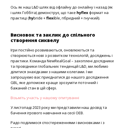
Ось як наш L&D шлях від офлайну до онлайну і назад (як
і шлях Гоббіта) демонструє, що таке
hyflex
формат на
практиці (
hy
bride +
flexi
ble, гібридний + гнучкий).
Висновок та заклик до спільного
створення сиквелу
Ігри постійно розвиваються, оновлюються та
створюються нові з розвитком технологій, досліджень і
практики. Команда NewRealGoal – захоплені дослідники
та провідники глобальних тенденцій L&D, ми любимо
ділитися знахідками з нашими колегами. І ми
запрошуємо вас приєднатися до нашого дослідження
GBL, яке допоможе краще зрозуміти поточний і
бажаний стан в цій сфері.
Візьміть участь у нашому опитуванні
У листопаді 2023 року ми представили наш досвід та
бачення ігрового навчання на сесії OEB.
Радо поділимося спостереженнями і висновками і з