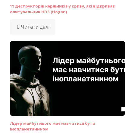
11 деструкторів керівників у кризу, які відкриває
опитувальник HDS (Hogan)
Читати далі
Лідер майбутнього має навчитися бути
інопланетянином