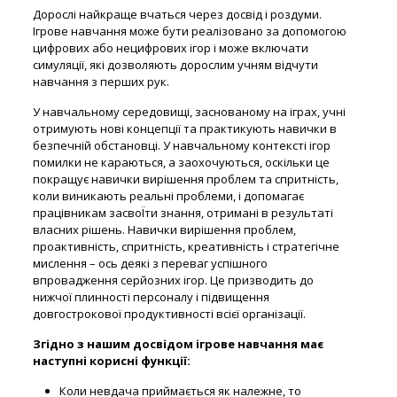
Дорослі найкраще вчаться через досвід і роздуми.
Ігрове навчання може бути реалізовано за допомогою
цифрових або нецифрових ігор і може включати
симуляції, які дозволяють дорослим учням відчути
навчання з перших рук.
У навчальному середовищі, заснованому на іграх, учні
отримують нові концепції та практикують навички в
безпечній обстановці. У навчальному контексті ігор
помилки не караються, а заохочуються, оскільки це
покращує навички вирішення проблем та спритність,
коли виникають реальні проблеми, і допомагає
працівникам засвоЇти знання, отримані в результаті
власних рішень. Навички вирішення проблем,
проактивність, спритність, креативність і стратегічне
мислення – ось деякі з переваг успішного
впровадження серйозних ігор. Це призводить до
нижчої плинності персоналу і підвищення
довгострокової продуктивності всієї організації.
Згідно з нашим досвідом ігрове навчання має
наступні корисні функції:
Коли невдача приймається як належне, то