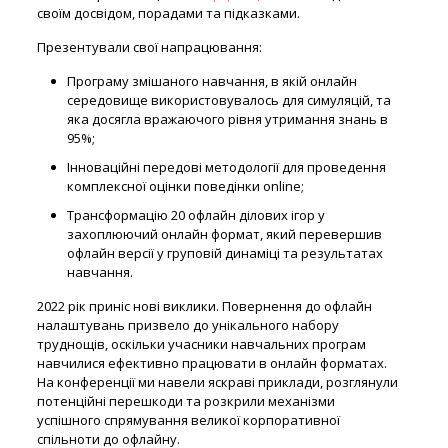
своїм досвідом, порадами та підказками.
Презентували свої напрацювання:
Програму змішаного навчання, в якій онлайн
середовище використовувалось для симуляцій, та
яка досягла вражаючого рівня утримання знань в
95%;
Інноваційні передові методології для проведення
комплексної оцінки поведінки online;
Трансформацію 20 офлайн ділових ігор у
захоплюючий онлайн формат, який перевершив
офлайн версії у груповій динаміці та результатах
навчання.
2022 рік приніс нові виклики. Повернення до офлайн
налаштувань призвело до унікального набору
труднощів, оскільки учасники навчальних програм
навчилися ефективно працювати в онлайн форматах.
На конференції ми навели яскраві приклади, розглянули
потенційні перешкоди та розкрили механізми
успішного спрямування великої корпоративної
спільноти до офлайну.