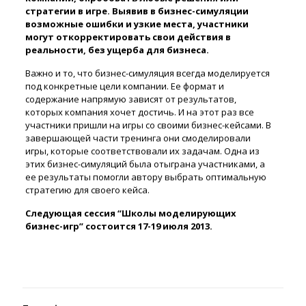
стратегии в игре. Выявив в бизнес-симуляции
возможные ошибки и узкие места, участники
могут откорректировать свои действия в
реальности, без ущерба для бизнеса.
Важно и то, что бизнес-симуляция всегда моделируется
под конкретные цели компании. Ее формат и
содержание напрямую зависят от результатов,
которых компания хочет достичь. И на этот раз все
участники пришли на игры со своими бизнес-кейсами. В
завершающей части тренинга они смоделировали
игры, которые соответствовали их задачам. Одна из
этих бизнес-симуляций была отыграна участниками, а
ее результаты помогли автору выбрать оптимальную
стратегию для своего кейса.
Следующая сессия “Школы моделирующих
бизнес-игр” состоится 17-19 июля 2013.