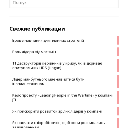
Свежие публикации
Ігрове навчання для плинних стратегій
Роль лідера під час змін
11 деструкторів керівників у кризу, які відкриває
опитувальник HDS (Hogan)
Лідер майбутнього має навчитися бути
інопланетянином
Кейс проекту «Leading People in the Wartime» у компанії
JTI
Як прискорити розвиток зрілих лідерів у компанії
Як навчати співробітників, щоб вони розвивались із
задоволенням