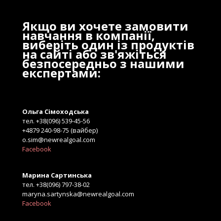
Якщо ви хочете замовити
навчання в компанії,
виберіть один із продуктів
на сайті або зв'яжіться
безпосередньо з нашими
експертами:
Ольга Сімоходська
тел. +38(096) 539-45-56
+4879 240-98-75 (вайбер)
o.sim@newrealgoal.com
Facebook
Марина Сартинська
тел. +38(096) 797-38-02
maryna.sartynska@newrealgoal.com
Facebook