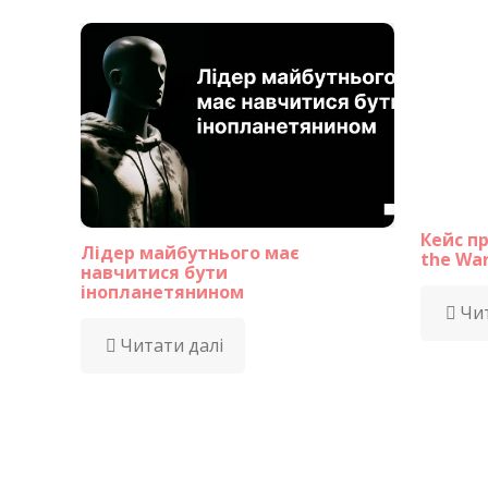
Кейс пр
Лідер майбутнього має
the War
навчитися бути
інопланетянином
Чит
Читати далі