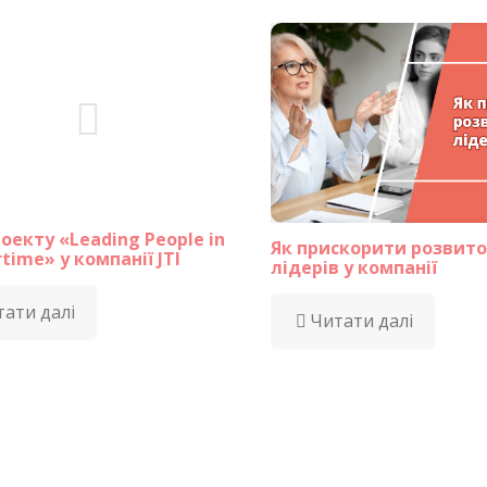
оекту «Leading People in
Як прискорити розвито
time» у компанії JTI
лідерів у компанії
ати далі
Читати далі