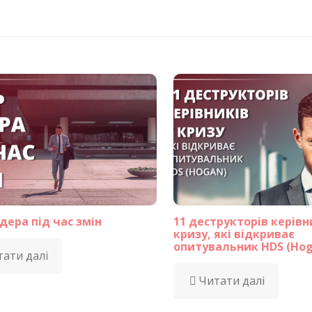
дера під час змін
11 деструкторів керівн
кризу, які відкриває
опитувальник HDS (Hog
ати далі
Читати далі