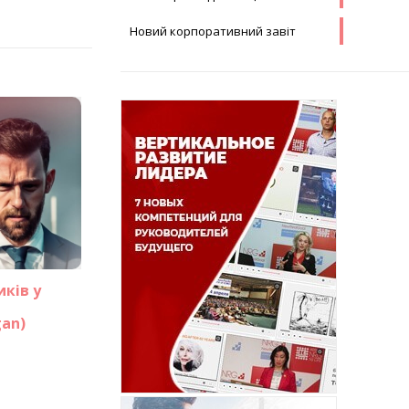
Новий корпоративний завіт
иків у
an)