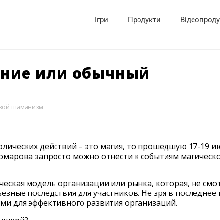
Ігри
Продукти
Відеопроду
ение или обычный
овой шаманизм
лических действий – это магия, то прошедшую 17-19 и
омарова запросто можно отнести к событиям магическ
еская модель организации или рынка, которая, не смо
езные последствия для участников. Не зря в последнее
ями для эффективного развития организаций.