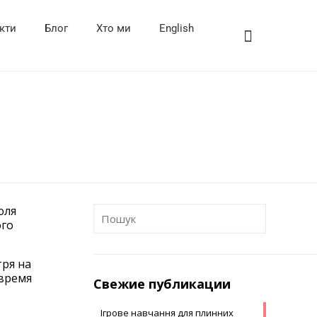
кти
Блог
Хто ми
English
юля
ого
тря на
 время
Свежие публикации
Ігрове навчання для плинних