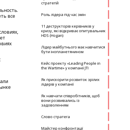
стратегій
льность.
Роль лідера під час змін
еть все
11 деструкторів керівників у
кризу, які відкриває опитувальник
словиях,
HDS (Hogan)
яет
овиях
Лідер майбутнього має навчитися
бути інопланетянином
с
Кейс проекту «Leading People in
the Wartime» у компанії JTI
Як прискорити розвиток зрілих
тали
лідерів у компанії
рынке
Як навчати співробітників, щоб
вони розвивались із
задоволенням
Слово стратега
Майстер конфронтації