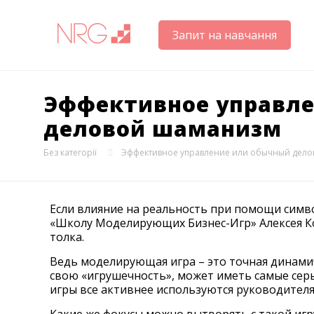
Запит на навчання
Эффективное управл
деловой шаманизм
Без категорії
Эффективное управление или обычный дел
Если влияние на реальность при помощи симво
«Школу Моделирующих Бизнес-Игр» Алексея К
толка.
Ведь моделирующая игра – это точная динамич
свою «игрушечность», может иметь самые серь
игры все активнее используются руководител