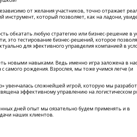
рушкой?
независимо от желания участников, точно отражает реа
 инструмент, который позволяет, как на ладони, увид
ть обкатать любую стратегию или бизнес-решение в у
ти, это тестирование бизнес-решений, которое позвол
актуально для эфективного управделия компанией в усл
еть новыми навыками. Ведь именно игра заложена в на
 самого рождения. Взрослея, мы тоже учимся легче (и
р» увенчалась сложнейшей игрой, которую мы разрабо
освящена эффективному управлению на логистическом 
енных дней опыт мы оязательно будем применять и в
адачи наших клиентов.