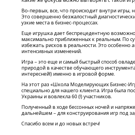
Какие же фокусы можно вытворять с такой иг
Во-первых, все, что происходит внутри игры, 
Это совершенно безжалостный диагностический
узкие места в бизнес-процессах.
Еще игрушка дает беспрецедентную возможнос
максимально приближенных к реальным. По су
избежать рисков в реальности. Это особенно 
интенсивных изменений.
Игра – это еще и самый быстрый способ овлад
природой в качестве обучающего инструмента с
интересней!) именно в игровой форме.
На этот раз «Школа Моделирующих Бизнес-Иг
специально для нашего клиента. Игра была п
Украины и вовлекла 60 (!) участников.
Полученный в ходе бессонных ночей и напряж
дальнейшем – для конструирования игр под з
Спасибо всем и до новых встреч!