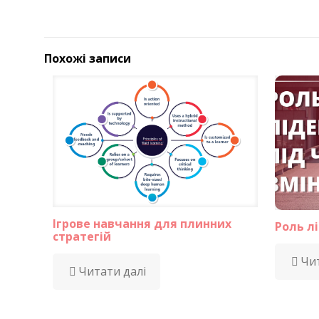
Похожі записи
Ігрове навчання для плинних
Роль лі
стратегій
Чит
Читати далі