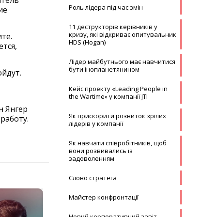
атель
Роль лідера під час змін
ие
11 деструкторів керівників у
кризу, які відкриває опитувальник
те.
HDS (Hogan)
ется,
Лідер майбутнього має навчитися
бути інопланетянином
ойдут.
Кейс проекту «Leading People in
the Wartime» у компанії JTI
н Янгер
Як прискорити розвиток зрілих
 работу.
лідерів у компанії
Як навчати співробітників, щоб
вони розвивались із
задоволенням
Слово стратега
Майстер конфронтації
Новий корпоративний завіт