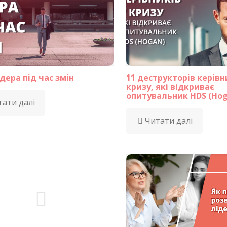
дера під час змін
11 деструкторів керівн
кризу, які відкриває
опитувальник HDS (Hog
ати далі
Читати далі