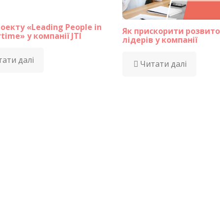
оекту «Leading People in
Як прискорити розвито
time» у компанії JTI
лідерів у компанії
ати далі
Читати далі