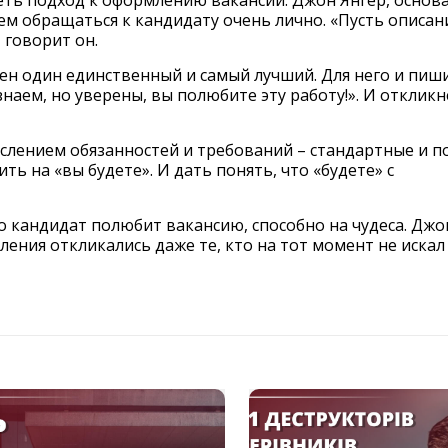
еть подход к оформлению вакансии. Джон Янгер, основ
ем обращаться к кандидату очень лично. «Пусть описан
 говорит он.
ен один единственный и самый лучший. Для него и пиши
наем, но уверены, вы полюбите эту работу!». И откликн
ислением обязанностей и требований – стандартные и п
ть на «вы будете». И дать понять, что «будете» с
то кандидат полюбит вакансию, способно на чудеса. Джо
вления откликались даже те, кто на тот момент не искал