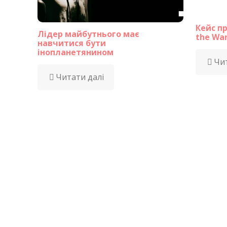
Кейс пр
Лідер майбутнього має
the War
навчитися бути
інопланетянином
Чит
Читати далі