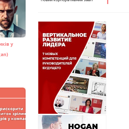
иків у
an)