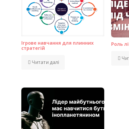
Ігрове навчання для плинних
Роль лі
стратегій
Чит
Читати далі