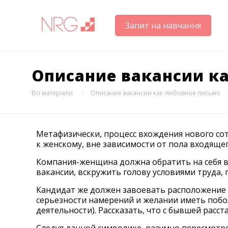
Запит на навчання
Описание вакансии к
Всі матеріали
Описание вакансии как любовное письмо
Метафизически, процесс вхождения нового со
к женскому, вне зависимости от пола входящег
Компания-женщина должна обратить на себя 
вакансии, вскружить голову условиями труда, 
Кандидат же должен завоевать расположение 
серьезности намерений и желании иметь побо
деятельности). Рассказать, что с бывшей расст