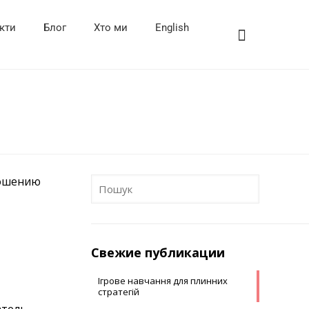
кти
Блог
Хто ми
English
ношению
Свежие публикации
Ігрове навчання для плинних
стратегій