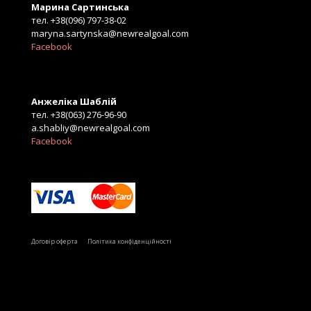
Марина Сартинська
тел. +38(096) 797-38-02
maryna.sartynska@newrealgoal.com
Facebook
Анжеліка Шаблій
тел. +38(063) 276-96-90
a.shabliy@newrealgoal.com
Facebook
Б
Договір оферта
Політика конфіденційності