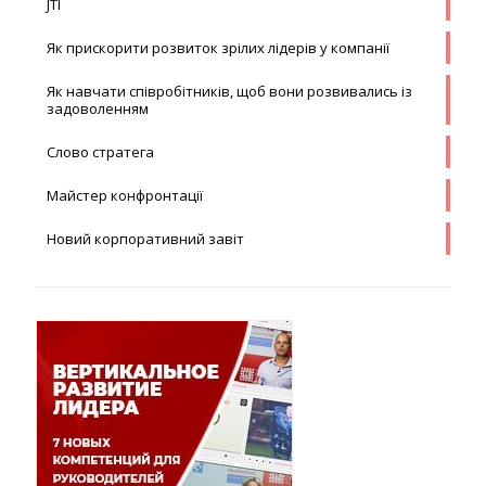
JTI
Як прискорити розвиток зрілих лідерів у компанії
Як навчати співробітників, щоб вони розвивались із
задоволенням
Слово стратега
Майстер конфронтації
Новий корпоративний завіт