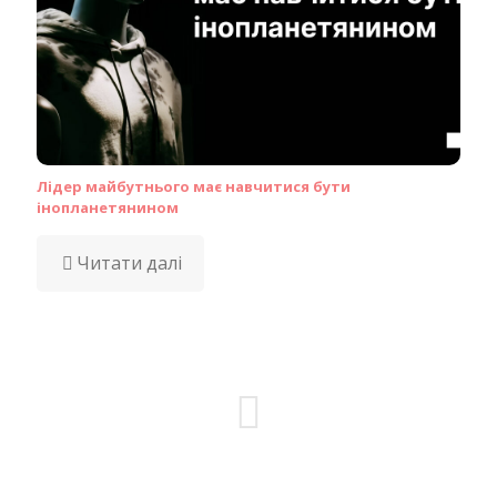
Лідер майбутнього має навчитися бути
інопланетянином
Читати далі