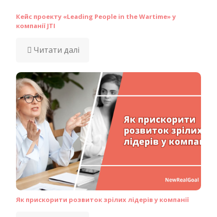
Кейс проекту «Leading People in the Wartime» у
компанії JTI
Читати далі
Як прискорити розвиток зрілих лідерів у компанії