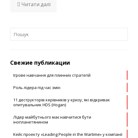
Читати далі
Свежие публикации
Ігрове навчання для плинних стратегій
Роль лідера під час змін
11 деструкторів керівників у кризу, які відкриває
опитувальник HDS (Hogan)
Лідер майбутнього має навчитися бути
інопланетянином
Кейс проекту «Leading People in the Wartime» у компанії