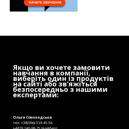
Якщо ви хочете замовити
навчання в компанії,
виберіть один із продуктів
на сайті або зв'яжіться
безпосередньо з нашими
експертами:
Ольга Сімоходська
тел. +38(096) 539-45-56
+4879 240-98-75 (вайбер)