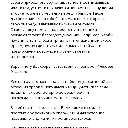
своего природного звучания, становиться писклявым
или тихим, устает и появляются неприятные ощущения
в горле после выступления перед публикой. Такое
дыхание влечет за собой зажимы в шее, которые в
свою очередь и вызывают искажение голоса.
Отмечу одну важную подробность, интонации
рождаются тоже благодаря дыханию. Например, чтобы
изменить тон голоса и придать интонационный окрас
фразе, нужно сделать сильнее выдох в той части
предложения, которую мы хотим отметить
интонационно.
Вероятно, у Вас созрел естественный вопрос:
«А что же
делать?»
Для начала воспользоваться набором упражнений для
освоения правильного дыхания. Приучить свое тело
дышать так рефлекторно во время речи и
наслаждаться звучанием своего голоса.
В этой статье я поделюсь с Вами одним из самых
простых и эффективных упражнений для освоения
правильного дыхания и постановки голоса.