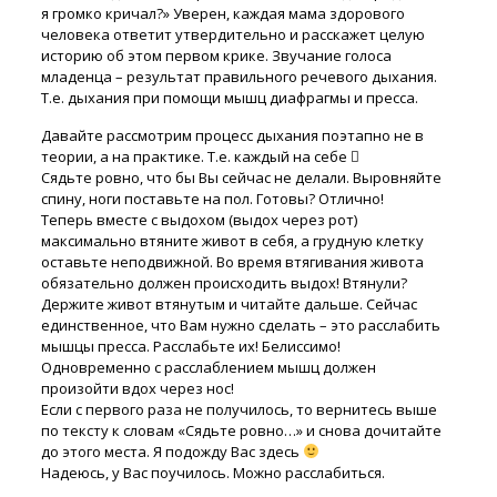
я громко кричал?» Уверен, каждая мама здорового
человека ответит утвердительно и расскажет целую
историю об этом первом крике. Звучание голоса
младенца – результат правильного речевого дыхания.
Т.е. дыхания при помощи мышц диафрагмы и пресса.
Давайте рассмотрим процесс дыхания поэтапно не в
теории, а на практике. Т.е. каждый на себе 
Сядьте ровно, что бы Вы сейчас не делали. Выровняйте
спину, ноги поставьте на пол. Готовы? Отлично!
Теперь вместе с выдохом (выдох через рот)
максимально втяните живот в себя, а грудную клетку
оставьте неподвижной. Во время втягивания живота
обязательно должен происходить выдох! Втянули?
Держите живот втянутым и читайте дальше. Сейчас
единственное, что Вам нужно сделать – это расслабить
мышцы пресса. Расслабьте их! Белиссимо!
Одновременно с расслаблением мышц должен
произойти вдох через нос!
Если с первого раза не получилось, то вернитесь выше
по тексту к словам «Сядьте ровно…» и снова дочитайте
до этого места. Я подожду Вас здесь
Надеюсь, у Вас поучилось. Можно расслабиться.