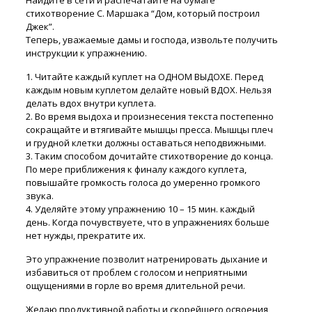
Найдите в сети и распечатайте на бумаге
стихотворение С. Маршака “Дом, который построил
Джек”.
Теперь, уважаемые дамы и господа, извольте получить
инструкции к упражнению.
1. Читайте каждый куплет на ОДНОМ ВЫДОХЕ. Перед
каждым новым куплетом делайте новый ВДОХ. Нельзя
делать вдох внутри куплета.
2. Во время выдоха и произнесения текста постепенно
сокращайте и втягивайте мышцы пресса. Мышцы плеч
и грудной клетки должны оставаться неподвижными.
3. Таким способом дочитайте стихотворение до конца.
По мере приближения к финалу каждого куплета,
повышайте громкость голоса до умеренно громкого
звука.
4. Уделяйте этому упражнению 10 – 15 мин. каждый
день. Когда почувствуете, что в упражнениях больше
нет нужды, прекратите их.
Это упражнение позволит натренировать дыхание и
избавиться от проблем с голосом и неприятными
ощущениями в горле во время длительной речи.
Желаю продуктивной работы и скорейшего освоения