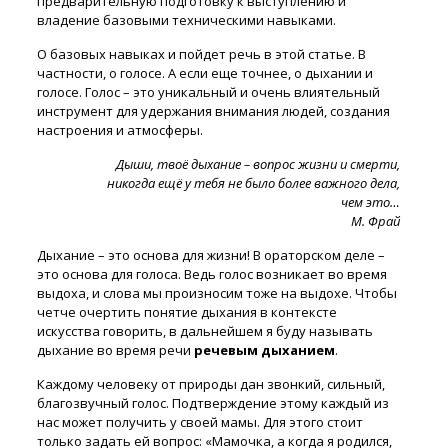
предварительную подготовку к выступлению и
владение базовыми техническими навыками.
О базовых навыках и пойдет речь в этой статье. В
частности, о голосе. А если еще точнее, о дыхании и
голосе. Голос – это уникальный и очень влиятельный
инструмент для удержания внимания людей, создания
настроения и атмосферы.
Дыши, твоё дыхание – вопрос жизни и смерти,
никогда ещё у тебя не было более важного дела,
чем это…
М. Фрай
Дыхание – это основа для жизни! В ораторском деле –
это основа для голоса. Ведь голос возникает во время
выдоха, и слова мы произносим тоже на выдохе. Чтобы
четче очертить понятие дыхания в контексте
искусства говорить, в дальнейшем я буду называть
дыхание во время речи
речевым дыханием
.
Каждому человеку от природы дан звонкий, сильный,
благозвучный голос. Подтверждение этому каждый из
нас может получить у своей мамы. Для этого стоит
только задать ей вопрос: «Мамочка, а когда я родился,