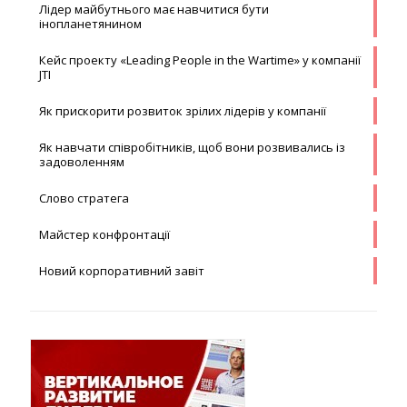
Лідер майбутнього має навчитися бути
інопланетянином
Кейс проекту «Leading People in the Wartime» у компанії
JTI
Як прискорити розвиток зрілих лідерів у компанії
Як навчати співробітників, щоб вони розвивались із
задоволенням
Слово стратега
Майстер конфронтації
Новий корпоративний завіт