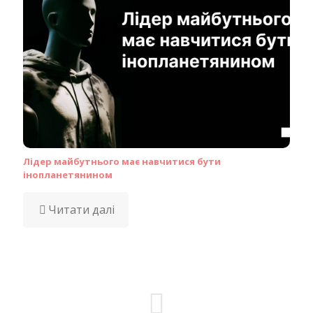
Лідер майбутнього має навчитися бути
інопланетянином
Читати далі