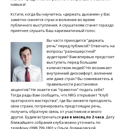
навыка!
Кстати, когда Вы научитесь «держать дыхание» у Вас
заметно снизятся страх и волнение во время
публичного выступления. А слушателям станет гораздо
приятнее слушать Ваш харизматичный голос.
Вы часто приходится “держать
речь” перед публикой? Отвечать на
вопросы “разношерстной”
аудитории? Вам впервые предстоит
выступить перед большим
количеством людей? Но возникает
внутренний дискомфорт, волнение
или даже страх? Вы сомневаетесь в
правильности расстановки
акцентов? Не знаете как “грамотно” подать себя?
Тогда рады Вам сообщить, что NRG открывает “Клуб
ораторского мастерства”, где Вы сможете преодолеть
свои страхи, потренеровать предстоящую речь,
получить обратную связь от участников и много
другое. Будем встречаться
раз в месяц по 2 часа
. Дату
ближайшего собрания клуба можно уточнить по
телефону (098) 799-1801 у Ольги Долинковской.