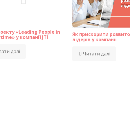
оекту «Leading People in
Як прискорити розвито
time» у компанії JTI
лідерів у компанії
ати далі
Читати далі