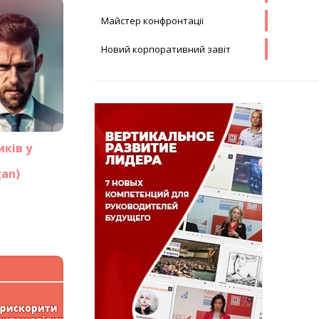
Майстер конфронтації
Новий корпоративний завіт
иків у
an)