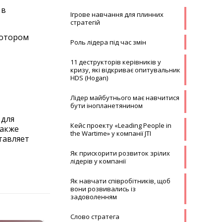
 в
Ігрове навчання для плинних
стратегій
котором
Роль лідера під час змін
11 деструкторів керівників у
кризу, які відкриває опитувальник
HDS (Hogan)
Лідер майбутнього має навчитися
бути інопланетянином
 для
Кейс проекту «Leading People in
также
the Wartime» у компанії JTI
тавляет
Як прискорити розвиток зрілих
лідерів у компанії
Як навчати співробітників, щоб
вони розвивались із
задоволенням
Слово стратега