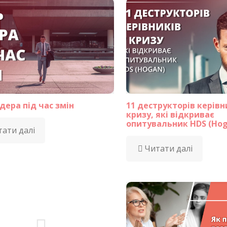
дера під час змін
11 деструкторів керівн
кризу, які відкриває
опитувальник HDS (Hog
ати далі
Читати далі