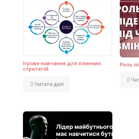
Ігрове навчання для плинних
Роль лі
стратегій
Чит
Читати далі