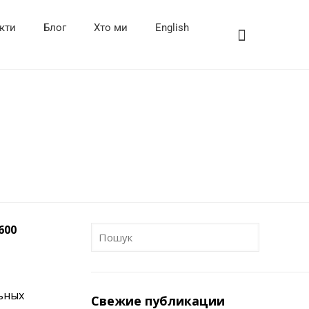
кти
Блог
Хто ми
English
600
льных
Свежие публикации