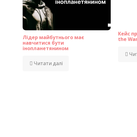
Кейс пр
Лідер майбутнього має
the War
навчитися бути
інопланетянином
Чит
Читати далі