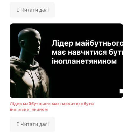
Читати далі
Лідер майбутнього має навчитися бути
інопланетянином
Читати далі