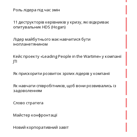
Роль лідера під час змін
11 деструкторів керівників у кризу, які відкриває
опитувальник HDS (Hogan)
Лідер майбутнього має навчитися бути
інопланетянином
Кейс проекту «Leading People in the Wartime» у компанії
JTI
Як прискорити розвиток зрілих лідерів у компанії
Як навчати співробітників, щоб вони розвивались із
задоволенням
Слово стратега
Майстер конфронтації
Новий корпоративний завіт