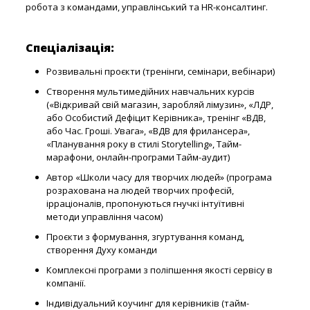
робота з командами, управлінський та HR-консалтинг.
Спеціалізація:
Розвивальні проєкти (тренінги, семінари, вебінари)
Створення мультимедійних навчальних курсів
(«Відкривай свій магазин, заробляй лімузин», «ЛДР,
або Особистий Дефіцит Керівника», тренінг «ВДВ,
або Час. Гроші. Увага», «ВДВ для фрилансера»,
«Планування року в стилі Storytelling», Тайм-
марафони, онлайн-програми Тайм-аудит)
Автор «Школи часу для творчих людей» (програма
розрахована на людей творчих професій,
ірраціоналів, пропонуються гнучкі інтуїтивні
методи управління часом)
Проєкти з формування, згуртування команд,
створення Духу команди
Комплексні програми з поліпшення якості сервісу в
компанії.
Індивідуальний коучинг для керівників (тайм-