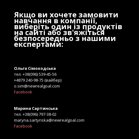
Якщо ви хочете замовити
навчання в компанії,
виберіть один із продуктів
на сайті або зв'яжіться
безпосередньо з нашими
експертами:
Ольга Сімоходська
тел. +38(096) 539-45-56
+4879 240-98-75 (вайбер)
o.sim@newrealgoal.com
Facebook
Марина Сартинська
тел. +38(096) 797-38-02
maryna.sartynska@newrealgoal.com
Facebook