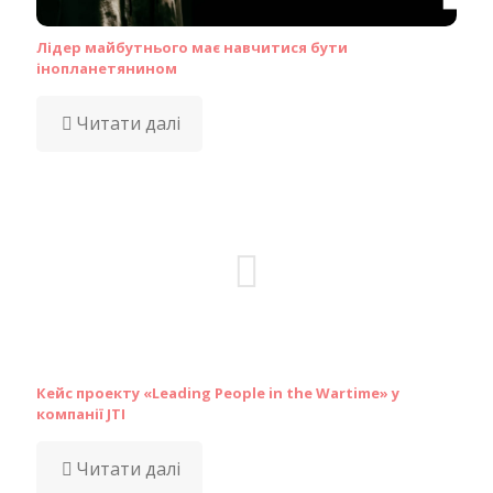
Лідер майбутнього має навчитися бути
інопланетянином
Читати далі
Кейс проекту «Leading People in the Wartime» у
компанії JTI
Читати далі