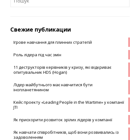
Свежие публикации
Ігрове навчання для плинних стратегій
Роль лідера під час змін
11 деструкторів керівників у кризу, які відкриває
опитувальник HDS (Hogan)
Лідер майбутнього має навчитися бути
інопланетянином
Кейс проекту «Leading People in the Wartime» у компанії
JTI
Як прискорити розвиток зрілих лідерів у компанії
Як навчати співробітників, щоб вони розвивались із
задоволенням