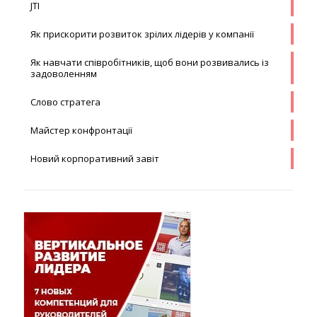
JTI
Як прискорити розвиток зрілих лідерів у компанії
Як навчати співробітників, щоб вони розвивались із
задоволенням
Слово стратега
Майстер конфронтації
Новий корпоративний завіт