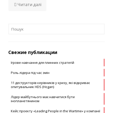
Читати далі
Свежие публикации
Ігрове навчання для плинних стратегій
Роль лідера під час змін
11 деструкторів керівників у кризу, які відкриває
опитувальник HDS (Hogan)
Лідер майбутнього має навчитися бути
інопланетянином
Кейс проекту «Leading People in the Wartime» у компанії