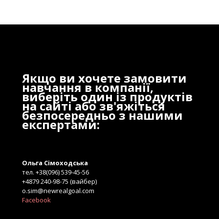
Якщо ви хочете замовити
навчання в компанії,
виберіть один із продуктів
на сайті або зв'яжіться
безпосередньо з нашими
експертами:
Ольга Сімоходська
тел. +38(096) 539-45-56
+4879 240-98-75 (вайбер)
o.sim@newrealgoal.com
Facebook