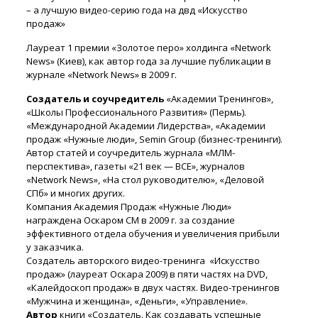
– а лучшую видео-серию года на двд «Искусство
продаж»
Лауреат 1 премии «Золотое перо» холдинга «Network
News» (Киев), как автор года за лучшие публикации в
журнале «Network News» в 2009 г.
Создатель и соучредитель
«Академии Тренингов»,
«Школы Профессионального Развития» (Пермь).
«Международной Академии Лидерства», «Академии
продаж «Нужные люди», Semin Group (бизнес-тренинги).
Автор статей и соучредитель журнала «МЛМ-
перспектива», газеты «21 век — ВСЕ», журналов
«Network News», «На стол руководителю», «Деловой
СПб» и многих других.
Компания Академия Продаж «Нужные Люди»
награждена Оскаром СМ в 2009 г. за создание
эффективного отдела обучения и увеличения прибыли
у заказчика.
Создатель авторского видео-тренинга «Искусство
продаж» (лауреат Оскара 2009) в пяти частях на DVD,
«Калейдоскоп продаж» в двух частях. Видео-тренингов
«Мужчина и женщина», «Деньги», «Управление».
Автор
книги «Создатель. Как создавать успешные