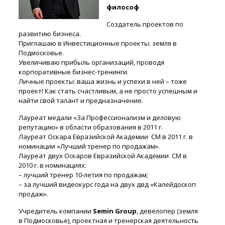
философ
Создатель проектов по
развитию бизнеса.
Приглашаю в Инвестиционные проекты: земля в
Подмосковье.
Увеличиваю прибыль организаций, проводя
корпоративные бизнес-тренинги.
Личные проекты: ваша жизнь и успехи в ней – тоже
проект! Как стать счастливым, а не просто успешным и
найти свой талант и предназначение.
Лауреат медали «За Профессионализм и деловую
репутацию» в области образования в 2011 г.
Лауреат Оскара Евразийской Академии СМ в 2011 г. в
номинации «Лучший тренер по продажам».
Лауреат двух Оскаров Евразийской Академии СМ в
2010 г. в номинациях:
– лучший тренер 10-летия по продажам;
– за лучший видеокурс года на двух двд «Калейдоскоп
продаж».
Учредитель компании
Semin Group
, девелопер (земля
в Подмосковье), проектная и тренерская деятельность