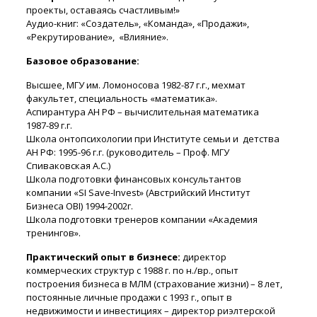
проекты, оставаясь счастливым!»
Аудио-книг: «Создатель», «Команда», «Продажи»,
«Рекрутирование», «Влияние».
Базовое образование:
Высшее, МГУ им. Ломоносова 1982-87 г.г., мехмат
факультет, специальность «математика».
Аспирантура АН РФ – вычислительная математика
1987-89 г.г.
Школа онтопсихологии при Институте семьи и детства
АН РФ: 1995-96 г.г. (руководитель – Проф. МГУ
Спиваковская А.С.)
Школа подготовки финансовых консультантов
компании «SI Save-Invest» (Австрийский Институт
Бизнеса OBI) 1994-2002г.
Школа подготовки тренеров компании «Академия
тренингов».
Практический опыт в бизнесе:
директор
коммерческих структур с 1988 г. по н./вр., опыт
построения бизнеса в МЛМ (страхование жизни) – 8 лет,
постоянные личные продажи с 1993 г., опыт в
недвижимости и инвестициях – директор риэлтерской