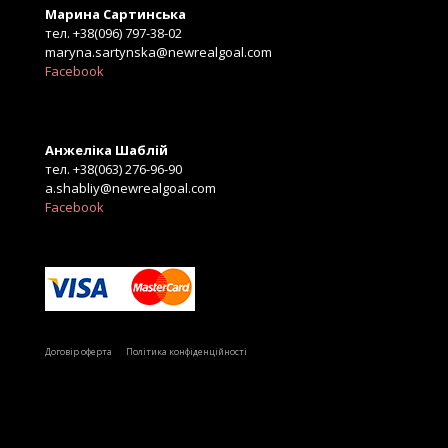
Марина Сартинська
тел. +38(096) 797-38-02
maryna.sartynska@newrealgoal.com
Facebook
Анжеліка Шаблій
тел. +38(063) 276-96-90
a.shabliy@newrealgoal.com
Facebook
Б
Договір оферта
Політика конфіденційності