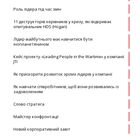
Роль лідера під час змін
11 деструкторів керівників у кризу, які відкриває
опитувальник HDS (Hogan)
Лідер майбутнього має навчитися бути
інопланетянином
Кейс проекту «Leading People in the Wartime» у компанії
JTI
Як прискорити розвиток зрілих лідерів у компанії
Як навчати співробітників, щоб вони розвивались із
задоволенням
Слово стратега
Майстер конфронтації
Новий корпоративний завіт